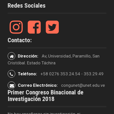
a
k
Redes Sociales
m
I
F
T
n
a
w
s
c
i
Contacto:
t
e
t
a
b
t
g
o
e
Dirección:
Av, Universidad, Paramillo, San
r
o
r
Cristóbal. Estado Táchira
a
k
m
Teléfono:
+58 0276 353.24.54 - 353.29.49
Correo Electrónico:
congunet@unet.edu.ve
Primer Congreso Binacional de
Investigación 2018
No hay enseñanza sin investigación, ni