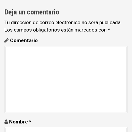
t
Deja un comentario
n
Tu dirección de correo electrónico no será publicada.
a
Los campos obligatorios están marcados con
*
v
Comentario
i
g
a
t
i
o
n
Nombre
*